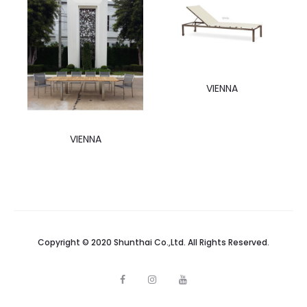
VIENNA
VIENNA
Copyright © 2020 Shunthai Co.,Ltd. All Rights Reserved.
F
I
Y
a
n
o
c
s
u