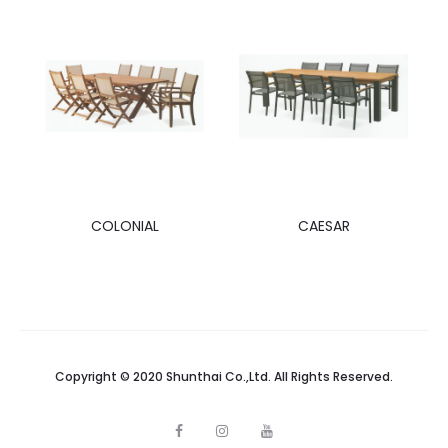
COLONIAL
CAESAR
Copyright © 2020 Shunthai Co.,Ltd. All Rights Reserved.
F
I
Y
a
n
o