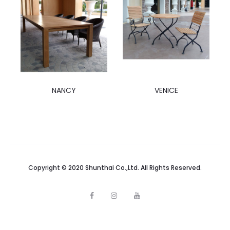
NANCY
VENICE
Copyright © 2020 Shunthai Co.,Ltd. All Rights Reserved.
F
I
Y
a
n
o
c
s
u
e
t
t
b
a
u