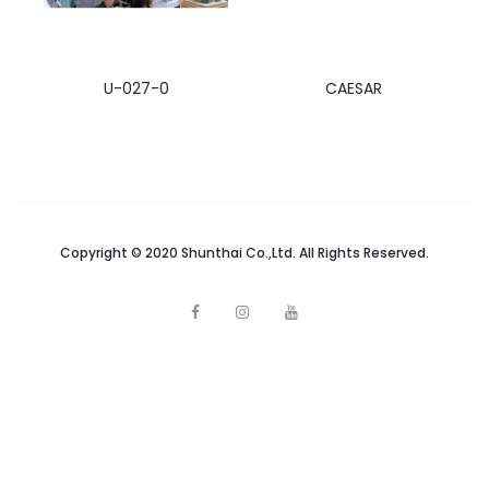
U-027-0
CAESAR
Copyright © 2020 Shunthai Co.,Ltd. All Rights Reserved.
F
I
Y
a
n
o
c
s
u
e
t
t
b
a
u
o
g
b
o
r
e
k
a
m