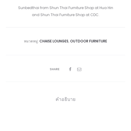
Sunbedthai from Shun Thai Furniture Shop at Hua Hin
and Shun Thai Furniture Shop at CDC.
หมวดหมู่:
CHAISE LOUNGES
,
OUTDOOR FURNITURE
SHARE
คำอธิบาย