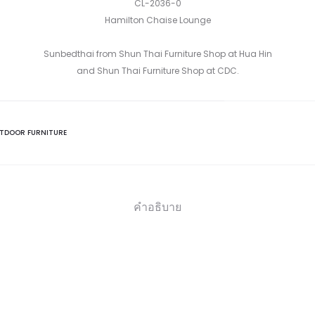
CL-2036-0
Hamilton Chaise Lounge
Sunbedthai from Shun Thai Furniture Shop at Hua Hin
and Shun Thai Furniture Shop at CDC.
TDOOR FURNITURE
คำอธิบาย