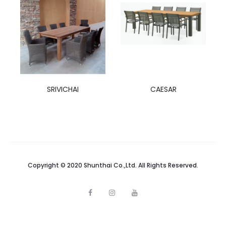
SRIVICHAI
CAESAR
Copyright © 2020 Shunthai Co.,Ltd. All Rights Reserved.
F
I
Y
a
n
o
c
s
u
e
t
t
b
a
u