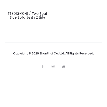
ST801G-10-R / Two Seat
Side Sofa โซฟา 2 ที่นั่ง
Copyright © 2020 Shunthai Co.,Ltd. All Rights Reserved.
F
I
Y
a
n
o
c
s
u
e
t
t
b
a
u
o
g
b
o
r
e
k
a
m