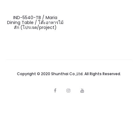
IND-5540-TB / Maria
Dining Table / โต๊ะอาหารไม้
สัก (โปรเจค/project)
Copyright © 2020 Shunthai Co.,Ltd. All Rights Reserved.
F
I
Y
a
n
o
c
s
u
e
t
t
b
a
u
o
g
b
o
r
e
k
a
m