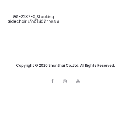
GS-2237-0 Stacking
Sidechair เก้าอี้ไม่มีท้าวแขน
Copyright © 2020 Shunthai Co.,Ltd. All Rights Reserved.
F
I
Y
a
n
o
c
s
u
e
t
t
b
a
u
o
g
b
o
r
e
k
a
m