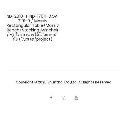
IND-2010-T,IND-1764-B,GA-
2191-0 / Massiv
Rectangular Table+Massiv
Bench+Stacking Armchair
/ ชุดโต๊ะอาหารไม้โอ๊คแบบม้า
นั่ง (โปรเจค/project)
Copyright © 2020 Shunthai Co.,Ltd. All Rights Reserved.
F
I
Y
a
n
o
c
s
u
e
t
t
b
a
u
o
g
b
o
r
e
k
a