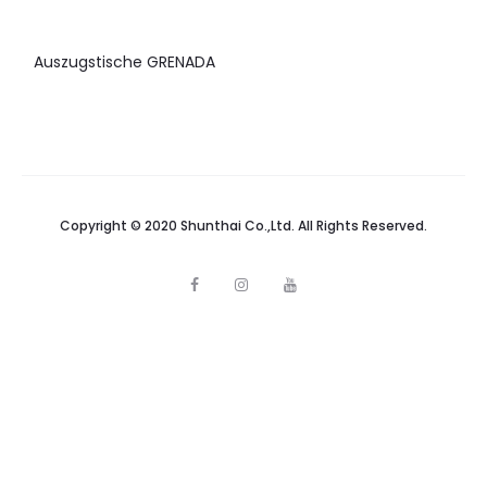
Auszugstische GRENADA
Copyright © 2020 Shunthai Co.,Ltd. All Rights Reserved.
F
I
Y
a
n
o
c
s
u
e
t
t
b
a
u
o
g
b
o
r
e
k
a
m