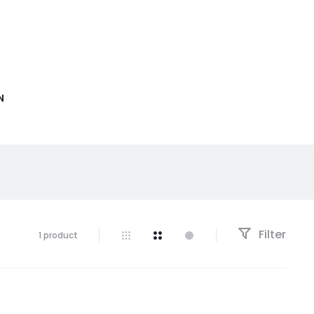
N
Filter
1 product