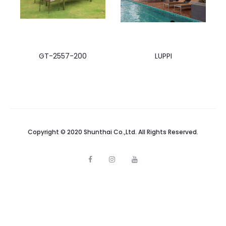
GT-2557-200
LUPPI
Copyright © 2020 Shunthai Co.,Ltd. All Rights Reserved.
F
I
Y
a
n
o
c
s
u
e
t
t
b
a
u
o
g
b
o
r
e
k
a
m