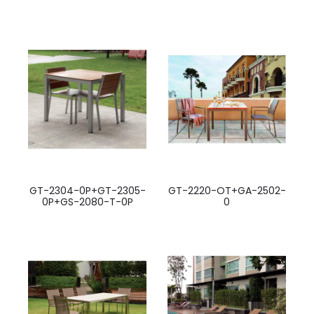
GT-2304-0P+GT-2305-
GT-2220-OT+GA-2502-
0P+GS-2080-T-0P
0