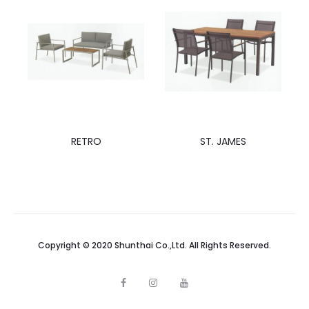
RETRO
ST. JAMES
Copyright © 2020 Shunthai Co.,Ltd. All Rights Reserved.
F
I
Y
a
n
o
c
s
u