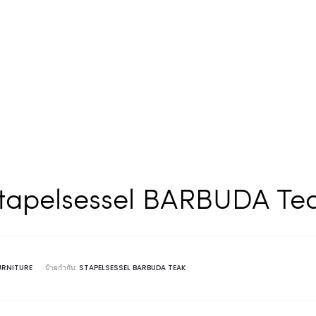
tapelsessel BARBUDA Te
URNITURE
ป้ายกำกับ:
STAPELSESSEL BARBUDA TEAK