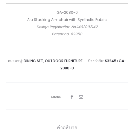
GA-2080-0
Alu Stacking Armchair with Synthetic Fabric
Design Registration No.1402002142
Patent no. 62958
หมวดหมู่:
DINING SET
,
OUTDOOR FURNITURE
ป้ายกำกับ:
S3245+GA-
2080-0
SHARE
คำอธิบาย