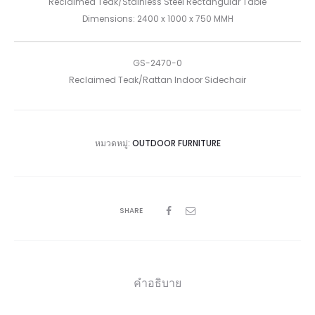
Reclaimed Teak/Stainless Steel Rectangular Table
Dimensions: 2400 x 1000 x 750 MMH
GS-2470-0
Reclaimed Teak/Rattan Indoor Sidechair
หมวดหมู่:
OUTDOOR FURNITURE
SHARE
คำอธิบาย