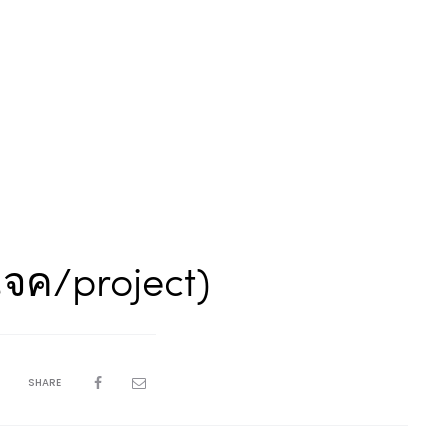
เจค/project)
SHARE