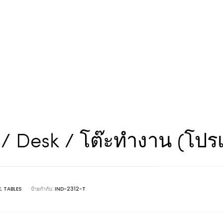
/ Desk / โต๊ะทำงาน (โปร
E
,
TABLES
ป้ายกำกับ:
IND-2312-T