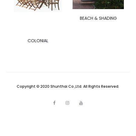
BEACH & SHADING
COLONIAL
Copyright © 2020 Shunthai Co.,Ltd. All Rights Reserved.
F
I
Y
a
n
o
c
s
u
e
t
t
b
a
u
o
g
b
o
r
e
k
a