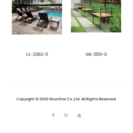
CL-2362-0
GB-2551-0
Copyright © 2020 Shunthai Co.,Ltd. All Rights Reserved.
F
I
Y
a
n
o
c
s
u
e
t
t
b
a
u