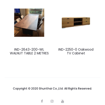
IND-2643-200-WL
IND-2250-0 Oakwood
WALNUT TABLE 2 METRES
TV Cabinet
Copyright © 2020 Shunthai Co.,Ltd. All Rights Reserved.
F
I
Y
a
n
o