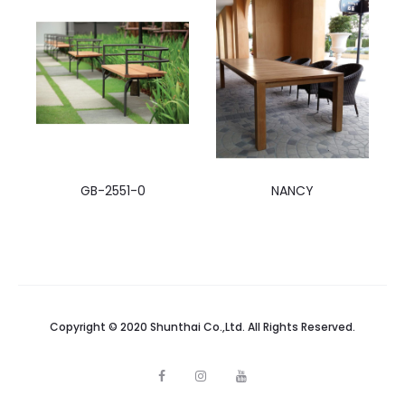
GB-2551-0
NANCY
Copyright © 2020 Shunthai Co.,Ltd. All Rights Reserved.
F
I
Y
a
n
o
c
s
u