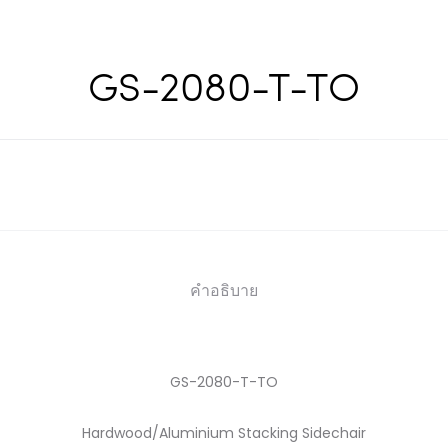
GS-2080-T-TO
คำอธิบาย
GS-2080-T-TO
Hardwood/Aluminium Stacking Sidechair