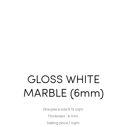
GLOSS WHITE
MARBLE (6mm)
One piece size 5.12 sqm.
Thickness : 6 mm.
Selling price / sqm.