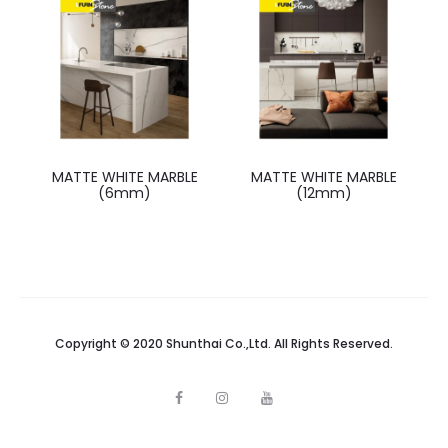
MATTE WHITE MARBLE
MATTE WHITE MARBLE
(6mm)
(12mm)
Copyright © 2020 Shunthai Co.,Ltd. All Rights Reserved.
F
I
Y
a
n
o
c
s
u
e
t
t