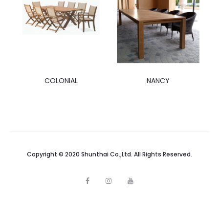
COLONIAL
NANCY
Copyright © 2020 Shunthai Co.,Ltd. All Rights Reserved.
F
I
Y
a
n
o
c
s
u
e
t
t
b
a
u
o
g
b