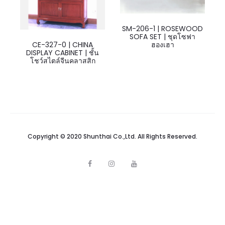
SM-206-1 | ROSEWOOD
SOFA SET | ชุดโซฟา
CE-327-0 | CHINA
ฮองเฮา
DISPLAY CABINET | ชั้น
โชว์สไตล์จีนคลาสสิก
Copyright © 2020 Shunthai Co.,Ltd. All Rights Reserved.
F
I
Y
a
n
o
c
s
u
e
t
t
b
a
u
o
g
b
o
r
e
k
a
m