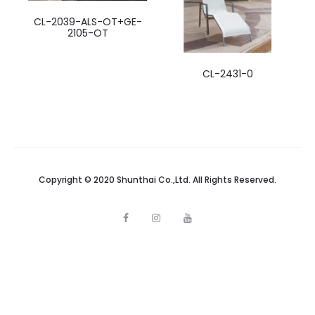
CL-2039-ALS-OT+GE-
2105-OT
CL-2431-0
Copyright © 2020 Shunthai Co.,Ltd. All Rights Reserved.
F
I
Y
a
n
o
c
s
u
e
t
t
b
a
u
o
g
b
o
r
e
k
a
m