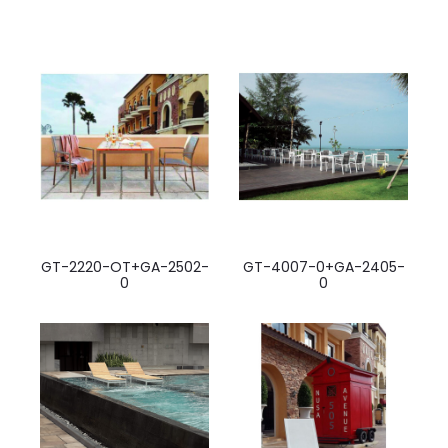
GT-2220-OT+GA-2502-
GT-4007-0+GA-2405-
0
0