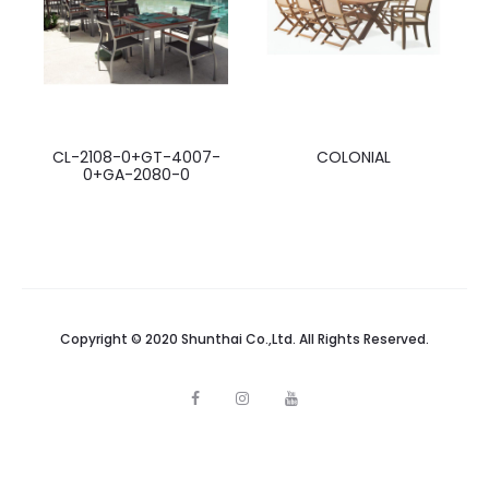
CL-2108-0+GT-4007-
COLONIAL
0+GA-2080-0
Copyright © 2020 Shunthai Co.,Ltd. All Rights Reserved.
F
I
Y
a
n
o
c
s
u
e
t
t
b
a
u
o
g
b