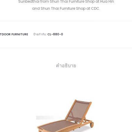
Sunbedthai from Shun Thai Furniture Shop at Hua Hin
and Shun Thai Furniture Shop at CDC.
TDOOR FURNITURE
ป้ายกำกับ:
CL-880-0
คำอธิบาย