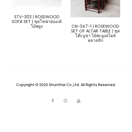
STV-303 | ROSEWOOD
SOFA SET | ชุดโซฟาฮ่องเต้
CN-347-1 | ROSEWOOD
ไม้พยูง
SET OF ALTAR TABLE | ชุด
โต๊ะบูชา ไม้พะยูงสไตล์
คลาสสิก
Copyright © 2020 Shunthai Co.,Ltd. All Rights Reserved.
F
I
Y
a
n
o
c
s
u
e
t
t
b
a
u
o
g
b
o
r
e
k
a