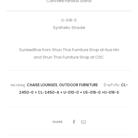
Concrete Parasol Stand
U-018-S
Synthetic Shader
Sunbedthai from Shun Thai Furniture Shop at Hua Hin
and Shun Thai Furniture Shop at CDC.
หมวดหมู่:
CHAISE LOUNGES
,
OUTDOOR FURNITURE
ป้ายกำกับ:
CL-
2450-0 + CL-2450-A + U-010-0 + US-016-0 +U-018-S
SHARE