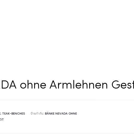
A ohne Armlehnen Geste
E
,
TEAK-BENCHES
ป้ายกำกับ:
BÄNKE NEVADA OHNE
ZIT