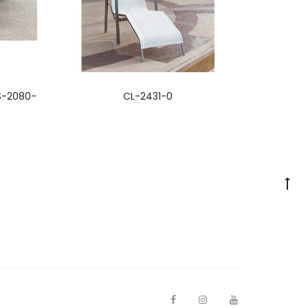
S-2080-
CL-2431-0
F
I
Y