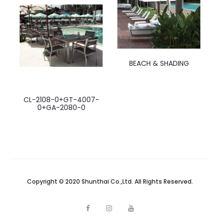
BEACH & SHADING
CL-2108-0+GT-4007-
0+GA-2080-0
Copyright © 2020 Shunthai Co.,Ltd. All Rights Reserved.
F
I
Y
a
n
o