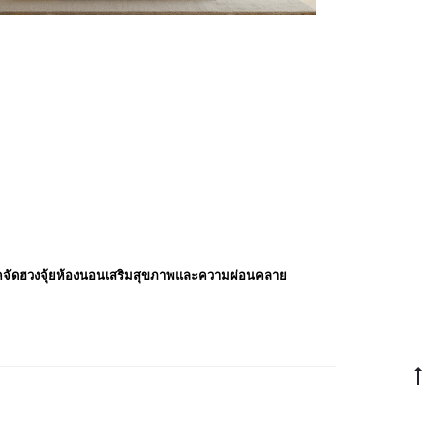
คจัดฮวงจุ้ยห้องนอนเสริมสุขภาพและความผ่อนคลาย