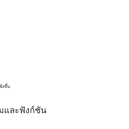
่งขึ้น
และฟังก์ชัน