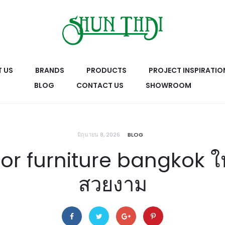
 US
BRANDS
PRODUCTS
PROJECT INSPIRATIO
BLOG
CONTACT US
SHOWROOM
มิถุนายน 8, 2026
BLOG
or furniture bangkok ใ
สวยงาม