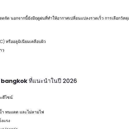
จัด นอกจากนี้ยังมีฤดูฝนที่ทำให้อากาศเปลี่ยนแปลงรวดเร็ว การเลือกวัสด
C) หรืออลูมิเนียมเคลือบผิว
้าว
e bangkok
ที่แนะนำในปี 2026
ะดีไซน์
นน้ำ ทนแดด และไม่ลามไฟ
ข็งแรง