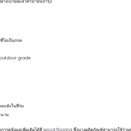
ย่างเบามือแล้วทาน้ำมันบำรุง
่ไม่เป็นกรด
บ outdoor grade
มแห้งในที่ร่ม
ลานาน
ารดูข้อมูลเพิ่มเติมได้ที่
wood flooring
ซึ่งบางผลิตภัณฑ์สามารถใช้ร่วม