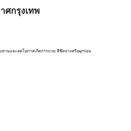
กาศกรุงเทพ
มทนทานและลดโอกาสเกิดการบวม สีซีดจางหรือผุกร่อน