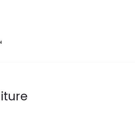
N
iture