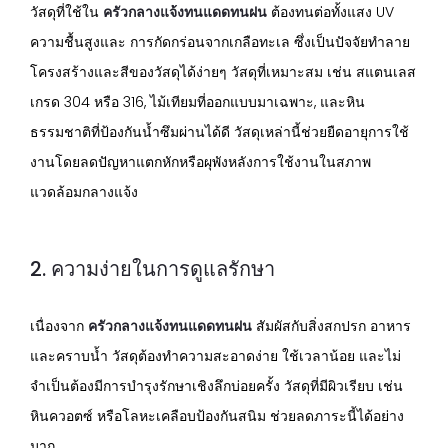
วัสดุที่ใช้ใน
ครัวกลางแจ้งทนแดดทนฝน
ต้องทนต่อทั้งแสง UV
ความชื้นสูงและ การกัดกร่อนจากเกลือทะเล ซึ่งเป็นปัจจัยทำลาย
โครงสร้างและสีของวัสดุได้ง่ายๆ วัสดุที่เหมาะสม เช่น สแตนเลส
เกรด 304 หรือ 316, ไม้เทียมที่ออกแบบมาเฉพาะ, และหิน
ธรรมชาติที่ป้องกันน้ำซึมผ่านได้ดี วัสดุเหล่านี้ช่วยยืดอายุการใช้
งานโดยลดปัญหาแตกหักหรือผุพังหลังการใช้งานในสภาพ
แวดล้อมกลางแจ้ง
2. ความง่ายในการดูแลรักษา
เนื่องจาก
ครัวกลางแจ้งทนแดดทนฝน
สัมผัสกับสิ่งสกปรก อาหาร
และคราบน้ำ วัสดุต้องทำความสะอาดง่าย ใช้เวลาน้อย และไม่
จำเป็นต้องมีการบำรุงรักษาเชิงลึกบ่อยครั้ง วัสดุที่มีผิวเรียบ เช่น
หินควอตซ์ หรือโลหะเคลือบป้องกันสนิม ช่วยลดภาระนี้ได้อย่าง
มาก